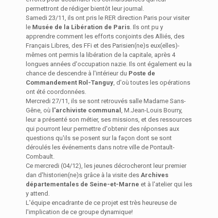
permettront de rédiger bientôt leur journal.
​ Samedi 23/11, ils ont pris le RER direction Paris pour visiter
le
Musée de la Libération de Paris
. Ils ont pu y
apprendre comment les efforts conjoints des Alliés, des
Français Libres, des FFi et des Parisien(ne)s eux(elles)-
mêmes ont permis la libération de la capitale, après 4
longues années d'occupation nazie. Ils ont également eu la
chance de descendre à l'intérieur du
Poste de
Commandement Rol-Tanguy
, d'où toutes les opérations
ont été coordonnées. ​
​ Mercredi 27/11, ils se sont retrouvés salle Madame Sans-
Gêne, où
l'archiviste communal
, M.Jean-Louis Bourry,
leur a présenté son métier, ses missions, et des ressources
qui pourront leur permettre d'obtenir des réponses aux
questions qu'ils se posent sur la façon dont se sont
déroulés les événements dans notre ville de Pontault-
Combault. ​
​ Ce mercredi (04/12), les jeunes décrocheront leur premier
dan d'historien(ne)s grâce à la visite des
Archives
départementales de Seine-et-Marne
et à l'atelier qui les
y attend. ​
​ L'équipe encadrante de ce projet est très heureuse de
l'implication de ce groupe dynamique!