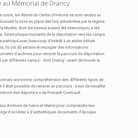
re au Mémorial de Drancy
 cours, les élèves du Centre d’Histoire se sont rendus au
écouvert la mise en place des lois antisémites par le régime
la Muette, dont les travaux avaient été interrompus, a été
e, future plaque tournante de la déportation vers les camps
 participé avec beaucoup d’intérêt à un atelier intitulé
es, ils ont dû extraire et recouper des informations
uments d’archives pour retracer le parcours de déportation
é par différents camps - dont Drancy - avant de trouver la
désormais une bonne compréhension des différents types de
 était possible de retracer un parcours : à eux de travailler
histoire des déporté.e.s de Pontault-Combault.
 aux Archives de Seine-et-Marne pour comprendre leur
vilège d’accéder à d’authentiques documents d’époque.