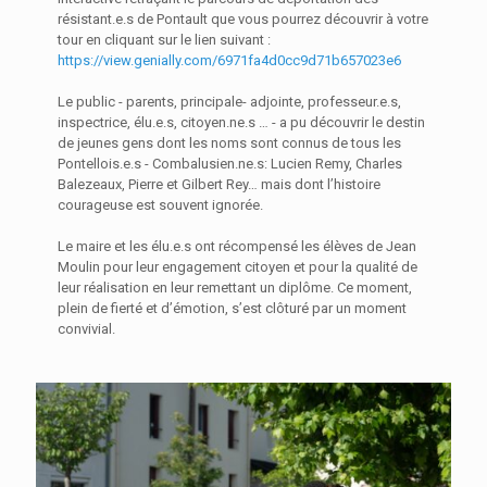
résistant.e.s de Pontault que vous pourrez découvrir à votre
tour en cliquant sur le lien suivant :
https://view.genially.com/6971fa4d0cc9d71b657023e6
Le public - parents, principale- adjointe, professeur.e.s,
inspectrice, élu.e.s, citoyen.ne.s … - a pu découvrir le destin
de jeunes gens dont les noms sont connus de tous les
Pontellois.e.s - Combalusien.ne.s: Lucien Remy, Charles
Balezeaux, Pierre et Gilbert Rey… mais dont l’histoire
courageuse est souvent ignorée.
Le maire et les élu.e.s ont récompensé les élèves de Jean
Moulin pour leur engagement citoyen et pour la qualité de
leur réalisation en leur remettant un diplôme. Ce moment,
plein de fierté et d’émotion, s’est clôturé par un moment
convivial.