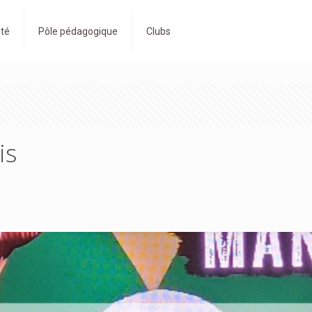
ité
Pôle pédagogique
Clubs
is