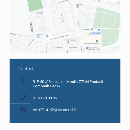
Contact
B. P. 50 // 6 rue Jean Moulin 77344 Pontault-
Combault Cedex
01 60 28 08 86
ce.0771419Z@ac-creteil.fr