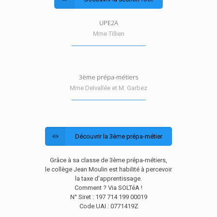
UPE2A
Mme Tillien
3ème prépa-métiers
Mme Delvallée et M. Garbez
Découvrir la 3ème prépa-métier
Grâce à sa classe de 3ème prépa-métiers,
le collège Jean Moulin est habilité à percevoir
la taxe d’apprentissage.
Comment ? Via SOLTéA !
N° Siret : 197 714 199 00019
Code UAI : 0771419Z